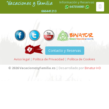
Información y Reservas
647356981
666441213
Contacto y Reservas
Aviso legal
|
Política de Privacidad
|
Política de Cookies
© 2026 VacacionesyFamilia.es
| Desarrollado por
Binatur-I+D