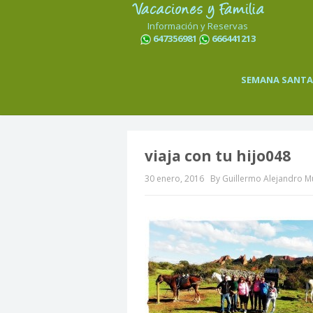
Información y Reservas
647356981
666441213
SEMANA SANTA
viaja con tu hijo048
30 enero, 2016
By Guillermo Alejandro 